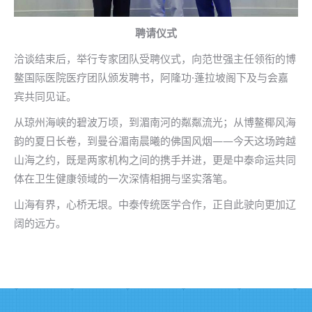
聘请仪式
洽谈结束后，举行专家团队受聘仪式，向范世强主任领衔的博
鳌国际医院医疗团队颁发聘书，阿隆功·蓬拉坡阁下及与会嘉
宾共同见证。
从琼州海峡的碧波万顷，到湄南河的粼粼流光；从博鳌椰风海
韵的夏日长卷，到曼谷湄南晨曦的佛国风烟——今天这场跨越
山海之约，既是两家机构之间的携手并进，更是中泰命运共同
体在卫生健康领域的一次深情相拥与坚实落笔。
山海有界，心桥无垠。中泰传统医学合作，正自此驶向更加辽
阔的远方。