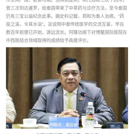
曾三次到达暹罗，给泰国带来了中草药与诊疗方法，至今泰国
仍有三宝公庙纪念此事。据史料记载，郑和为泰人治病，“药
投之溪，令其水浴”。这说明中泰传统医学的交流互鉴，早在
数百年前便已开始，源远流长。阿隆功阁下对博鳌国际医院在
中西医结合领域取得的成绩给予高度评价。